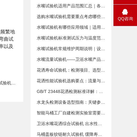
水嘴试验机适用产品范围汇总｜各类卫浴水嘴检测适配说明
选购水嘴试验机需要重点考虑哪些因素？卫浴工厂选型攻略
QQ咨询
水嘴试验机有哪些应用领域｜适用行业与实验室场景汇总
要频繁地
水嘴试验机标准测试压力与温度范围是多少｜国标参数参考
弯曲试
率以及
水嘴试验机常规维护周期说明｜设备稳定运行保养指南
水嘴流量试验机——卫浴水嘴产品流量性能与密封可靠性的核心检测装备
花洒寿命试验机：检测项目、选型要点与标准解读
花洒性能试验机选购要点：流量与温降测试设备搭配建议
机介绍
GB/T 23448花洒检测标准详解：主要性能测试内容
水龙头检测设备选型指南：关键参数与常见配置解读
智能马桶工厂自建检测实验室需要哪些检测设备？全套智能马桶检测设备清单
卫浴水嘴花洒综合试验机 出水性能与寿命检测设备介绍
马桶盖板铰链耐久试验机 缓降寿命测试设备怎么选