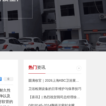
热门
资讯
0
圆满收官｜2026上海KBC卫浴展落幕，利拓仪器以精准检测赋能卫浴品质新高度
卫浴检测设备的日常维护与保养技巧
耐久性
伸以及
【喜讯】| 热烈祝贺我司总经理徐杰当选“广东省贵州铜仁商会”第一届理监事会监事长
对软管的
GB18145-2014陶瓷片密封水嘴 测试卓越性能和可靠质量的保证