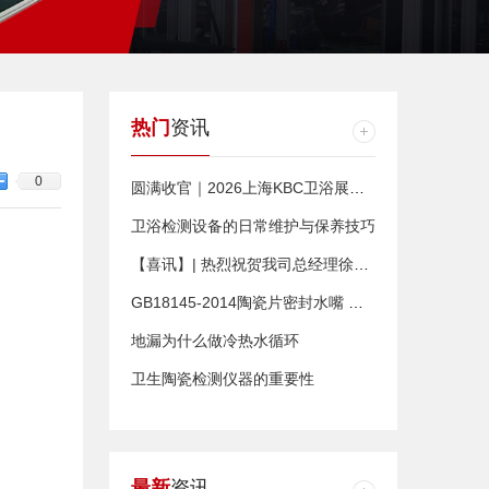
热门
资讯
0
圆满收官｜2026上海KBC卫浴展落幕，利拓仪器以精准检测赋能卫浴品质新高度
卫浴检测设备的日常维护与保养技巧
【喜讯】| 热烈祝贺我司总经理徐杰当选“广东省贵州铜仁商会”第一届理监事会监事长
GB18145-2014陶瓷片密封水嘴 测试卓越性能和可靠质量的保证
地漏为什么做冷热水循环
卫生陶瓷检测仪器的重要性
最新
资讯