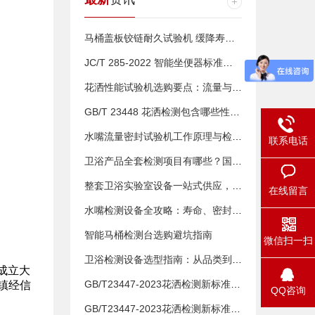
马桶盖板铰链耐久试验机 缓降寿命测试设备怎么选
JC/T 285-2022 智能坐便器标准检测设备清单 全项配套仪器汇总
花洒性能试验机选购要点：流量与温降测试设备搭配建议
GB/T 23448 花洒检测包含哪些性能测试？
水嘴流量密封试验机工作原理与检测流程详解
联系电话
卫浴产品全套检测项目有哪些？国标检测标准汇总
整套卫浴实验室设备一站式供应，免费上门布局规划
在线留言
水嘴检测设备全攻略：寿命、密封、流量、耐压4类设备怎么配？
智能马桶检测台选购避坑指南
微信扫一扫
卫浴检测设备选型指南：从品类到参数的多维度攻略
成立大
GB/T23447-2023花洒检测新标准：企业必须知道的5大变化
镇经信
QQ咨询
GB/T23447-2023花洒检测新标准全解析：5大变化与检测设备配置