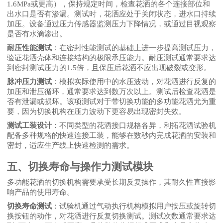
1.6MPa或更高），保持规定时间，检查花洒的各个连接部位和
出水口是否有渗漏。测试时，花洒应处于关闭状态，进水口持续
加压。设备通过压力传感器监测压力下降情况，或通过目视观察
是否有水滴渗出。
耐压性能测试
：在密封性能测试的基础上进一步提高测试压力，
验证花洒壳体和连接结构的极限承压能力。耐压测试通常要求达
到密封测试压力的
1.5倍，且保压后花洒不应出现破裂或变形。
脉冲压力测试
：模拟实际使用中的水压波动，对花洒进行反复的
加压和泄压循环，通常要求达到数万次以上。测试后检查花洒是
否有泄漏或损坏。该项测试对于带切换功能的多功能花洒尤为重
要，因为切换机构在压力波动下更容易出现密封失效。
测试工装设计
：不同类型的花洒接口规格各异，利拓花洒试验机
配备多种规格的快速连接工装，能够在数秒内完成花洒的安装和
密封，适应生产线上快速检测的需求。
五、切换寿命与操作力测试模块
多功能花洒的切换机构需要承受长期反复操作，其耐久性直接影
响产品的使用寿命。
切换寿命测试
：试验机通过气动执行机构模拟用户按压或旋转切
换按钮的动作，对花洒进行反复切换测试。测试次数通常要求达