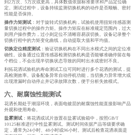
到
2万次、5万次或更高，具体数值依据标准要求和产品定位确
定。测试过程中，设备持续监测切换机构的动作是否顺畅、密封
性能是否保持。
操作力矩测试
：对于旋转式切换机构，试验机使用扭矩传感器测
量切换过程中的操作力矩。操作力矩应在标准规定范围内，过大
则用户操作费力，过小则定位不清晰容易误切换。设备记录整个
切换行程中的力矩变化曲线，自动提取大值和平均值。
切换定位精度测试
：验证切换机构在不同出水模式之间的定位准
确性。设备通过位置传感器检测切换机构是否能够准确停留在每
个档位，不会出现半切换状态导致的同时出水或密封不良。
利拓花洒试验机的寿命测试工位可同时进行多个花洒的测试，提
高检测效率。设备配备异常自动停机功能，当切换力异常增大或
出现泄漏时自动停止并记录故障次数，便于分析失效模式。
六、耐腐蚀性能测试
花洒长期处于潮湿环境，表面电镀层的耐腐蚀性能直接影响产品
外观和使用寿命。
盐雾测试
：将花洒或试片放置在盐雾试验箱中，按照
GB/T
10125标准进行中性盐雾测试。测试时间依据产品等级要求确
定，通常为24小时、48小时或96小时。测试后检查花洒表面是