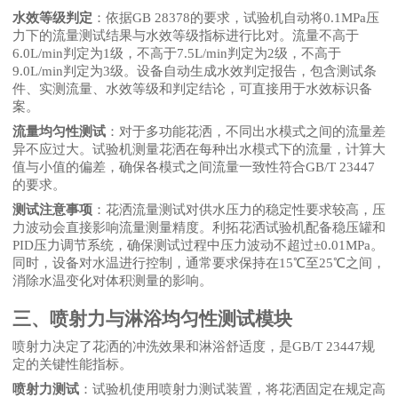
水效等级判定
：依据
GB 28378的要求，试验机自动将0.1MPa压
力下的流量测试结果与水效等级指标进行比对。流量不高于
6.0L/min判定为1级，不高于7.5L/min判定为2级，不高于
9.0L/min判定为3级。设备自动生成水效判定报告，包含测试条
件、实测流量、水效等级和判定结论，可直接用于水效标识备
案。
流量均匀性测试
：对于多功能花洒，不同出水模式之间的流量差
异不应过大。试验机测量花洒在每种出水模式下的流量，计算大
值与小值的偏差，确保各模式之间流量一致性符合
GB/T 23447
的要求。
测试注意事项
：花洒流量测试对供水压力的稳定性要求较高，压
力波动会直接影响流量测量精度。利拓花洒试验机配备稳压罐和
PID压力调节系统，确保测试过程中压力波动不超过±0.01MPa。
同时，设备对水温进行控制，通常要求保持在15℃至25℃之间，
消除水温变化对体积测量的影响。
三、喷射力与淋浴均匀性测试模块
喷射力决定了花洒的冲洗效果和淋浴舒适度，是
GB/T 23447规
定的关键性能指标。
喷射力测试
：试验机使用喷射力测试装置，将花洒固定在规定高