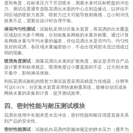
度和角度，在标准压力下开启喷水，测量水束对目标靶盘的冲击
力。测试位置通常选取花洒出水面的中心点和边缘点，以评估不
同区域的喷射力差异。喷射力过大可能导致刺痛感，过小则冲洗
效果不足，需要在设计时合理平衡。
淋浴均匀性测试
：试验机采用分区集水装置，将花洒的出水覆盖
区域划分为多个网格，分别收集各网格的水量并称重。通过计算
各网格水量与平均水量的偏差，评估花洒出水是否均匀。均匀性
良好的花洒，各区域水量偏差较小，不会出现局部水流过强或过
弱的现象。
喷洒角度测试
：测量花洒出水束的扩散角度，验证是否符合产品
设计要求和标准规定。喷洒角度过小覆盖面积不足，过大则水散
不集中，影响淋浴体验。
利拓花洒试验机的喷射力测试装置采用高精度力传感器，分辨率
可达
0.01N；分区集水装置采用快速称重系统，能够自动完成各
网格水量的采集和计算，提升测试效率。
四、密封性能与耐压测试模块
花洒在使用中长期承受水压冲击，密封性能和耐压强度直接关系
到产品的安全性。
密封性能测试
：试验机向花洒内部施加规定的静水压力（通常为