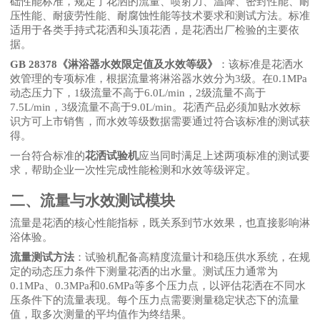
础性能标准，规定了花洒的流量、喷射力、温降、密封性能、耐
压性能、耐疲劳性能、耐腐蚀性能等技术要求和测试方法。标准
适用于各类手持式花洒和头顶花洒，是花洒出厂检验的主要依
据。
GB 28378《淋浴器水效限定值及水效等级》
：该标准是花洒水
效管理的专项标准，根据流量将淋浴器水效分为
3级。在0.1MPa
动态压力下，1级流量不高于6.0L/min，2级流量不高于
7.5L/min，3级流量不高于9.0L/min。花洒产品必须加贴水效标
识方可上市销售，而水效等级数据需要通过符合该标准的测试获
得。
一台符合标准的
花洒试验机
应当同时满足上述两项标准的测试要
求，帮助企业一次性完成性能检测和水效等级评定。
二、流量与水效测试模块
流量是花洒的核心性能指标，既关系到节水效果，也直接影响淋
浴体验。
流量测试方法
：试验机配备高精度流量计和稳压供水系统，在规
定的动态压力条件下测量花洒的出水量。测试压力通常为
0.1MPa、0.3MPa和0.6MPa等多个压力点，以评估花洒在不同水
压条件下的流量表现。每个压力点需要测量稳定状态下的流量
值，取多次测量的平均值作为终结果。