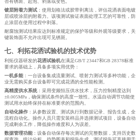
否有锈斑、起泡、剥落或变色。
镀层附着力测试
：使用划格法或胶带剥离法，评估花洒表面电镀
层或喷涂层的附着力。该项测试验证表面处理工艺的可靠性，防
止涂层在使用过程中剥落。
耐腐蚀测试结果应达到标准规定的保护等级和外观等级要求，关
键装饰面不允许出现可见锈斑。
七、利拓花洒试验机的技术优势
利拓仪器研发的
花洒试验机
在满足
GB/T 23447和GB 28378标准
要求的基础上，具备多项实用优势：
一机多能
：一台设备集成流量测试、喷射力测试等多种功能，企
业无需购买多台设备即可完成花洒的全性能检测。
高精度供水系统
：采用变频恒压供水技术，压力控制精度达到
±0.005MPa，确保测试条件的高度一致性。水温自动调节功能使
测试用水始终保持在标准要求的范围内。
自动化操作
：从参数设置、测试执行到数据记录、报告生成，全
流程自动化。操作人员只需安装样品并选择测试项目，设备自动
完成剩余工作，降低操作难度和人为误差。
数据管理功能
：设备自动保存每次测试的完整数据，支持历史数
据查询、统计分析、趋势图表和报告生成。测试报告可直接用于