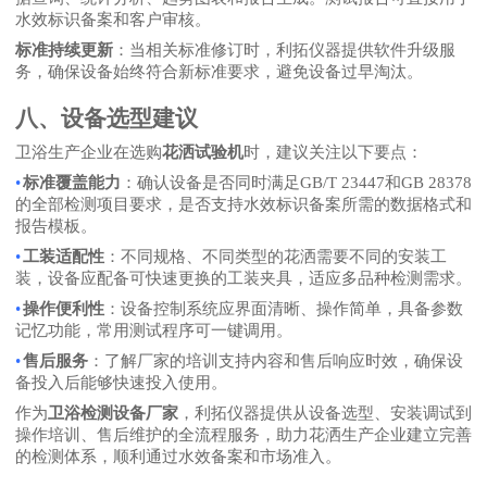
水效标识备案和客户审核。
标准持续更新
：当相关标准修订时，利拓仪器提供软件升级服
务，确保设备始终符合新标准要求，避免设备过早淘汰。
八、设备选型建议
卫浴生产企业在选购
花洒试验机
时，建议关注以下要点：
•
标准覆盖能力
：确认设备是否同时满足
GB/T 23447和GB 28378
的全部检测项目要求，是否支持水效标识备案所需的数据格式和
报告模板。
•
工装适配性
：不同规格、不同类型的花洒需要不同的安装工
装，设备应配备可快速更换的工装夹具，适应多品种检测需求。
•
操作便利性
：设备控制系统应界面清晰、操作简单，具备参数
记忆功能，常用测试程序可一键调用。
•
售后服务
：了解厂家的培训支持内容和售后响应时效，确保设
备投入后能够快速投入使用。
作为
卫浴检测设备厂家
，利拓仪器提供从设备选型、安装调试到
操作培训、售后维护的全流程服务，助力花洒生产企业建立完善
的检测体系，顺利通过水效备案和市场准入。