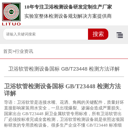
18年专注卫浴检测设备研发定制生产厂家
实验室整体检测设备规划解决方案提供商
首页>
行业资讯
卫浴软管检测设备国标 GB/T23448 检测方法详解
卫浴软管检测设备国标
GB/T23448 检测方法
详解
导语：卫浴软管是连接水嘴、花洒、角阀的关键配件，质量好坏
直接影响家装用水安全，一旦出现爆裂、渗漏会造成严重损失。
国家出台
GB/T23448 厨卫金属软管专用标准，所有卫浴软管出
厂必须按标准完成全套检测，卫浴软管检测设备就是依照这项国
标研发的专用质检设备。很多生产企业不懂 GB/T23448 标准细