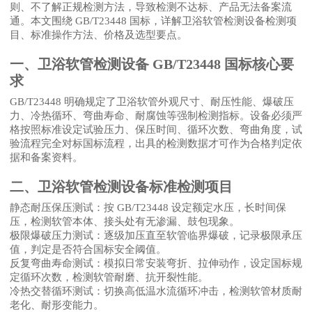
则、不了解正规检测方法，导致检测不达标、产品无法备案流
通。本文围绕 GB/T23448 国标，详解卫浴软管检测设备检测项
目、标准操作方法、价格及选型要点。
一、卫浴软管检测设备
GB/T23448 国标核心要
求
GB/T23448 明确规定了卫浴软管外观尺寸、耐压性能、爆破压
力、冷热循环、弯曲寿命、耐腐蚀等强制检测指标。设备必须严
格按照标准设定试验压力、保压时间、循环次数、弯曲角度，试
验流程完全对标国标流程，出具的检测数据才可作为合格判定依
据和备案资料。
二、卫浴软管检测设备标准检测项目
静态耐压保压测试：按
GB/T23448 设定额定水压，长时间保
压，检测软管本体、接头处有无渗漏、鼓包现象。
极限爆破压力测试：逐级加压直至软管临界爆破，记录极限承压
值，判定是否符合国标安全阈值。
反复弯曲寿命测试：模拟日常安装弯折、拉伸动作，设定国标规
定循环次数，检测软管耐磨、抗开裂性能。
冷热交替循环测试：切换高低温水流循环冲击，检测软管材质耐
老化、耐形变能力。