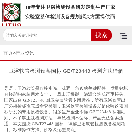
18年专注卫浴检测设备研发定制生产厂家
实验室整体检测设备规划解决方案提供商
首页>
行业资讯
卫浴软管检测设备国标 GB/T23448 检测方法详解
导语：卫浴软管是连接水嘴、花洒、角阀的关键配件，质量好坏
直接影响家装用水安全，一旦出现爆裂、渗漏会造成严重损失。
国家出台
GB/T23448 厨卫金属软管专用标准，所有卫浴软管出
厂必须按标准完成全套检测，卫浴软管检测设备就是依照这项国
标研发的专用质检设备。很多生产企业不懂 GB/T23448 标准细
则、不了解正规检测方法，导致检测不达标、产品无法备案流
通。本文围绕 GB/T23448 国标，详解卫浴软管检测设备检测项
目、标准操作方法、价格及选型要点。