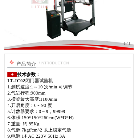
1
/
1
/ INTRODUCTION
产品简介
+
技术参数：
LT-JC02
闭门器试验机
1.测试速度:1～10 次/min 可调节
2.气缸行程:900mm
3.横梁最大高度:1100mm
4.开启角度：0～90 度
5.计数器要求：0～9，99999
6.体积:150*150*260cm(W*D*H)
7.重量: 约 85Kg
8.气源:7kgf/cm^2 以上稳定气源
9.电源:1∮ AC 220V 50Hz 3A